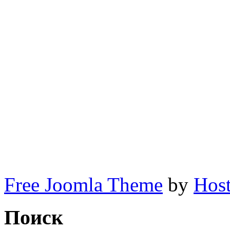
Мариуполь. Мариуполь
Мариуполе. Мариупольск
Харе Кришна Ма
мариуполь.кришнаи
мариуполь.кришнаи
мариуполь.
Free Joomla Theme
by
Host
Поиск