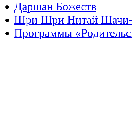
Даршан Божеств
Шри Шри Нитай Шачи-С
Программы «Родительск
Мариупольская ятра. 
Мариупольское общест
Кришна Мариуполь. Ма
ИСККОН в Мариуполе.
сознания Кри