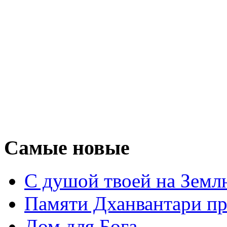
Самые новые
С душой твоей на Земл
Памяти Дханвантари пр
Дом для Бога