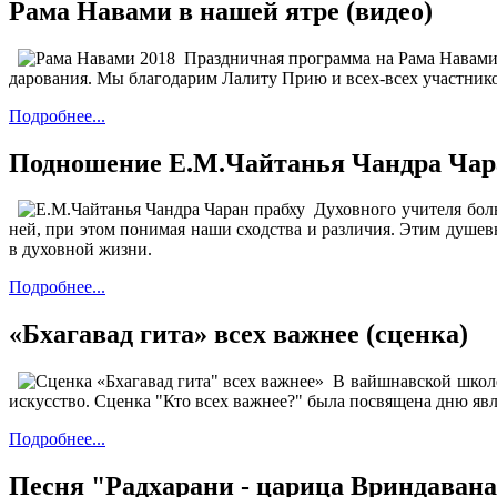
Рама Навами в нашей ятре (видео)
Праздничная программа на Рама Навами
дарования.
Мы благодарим Лалиту Прию и
всех-всех участник
Подробнее...
Подношение Е.М.Чайтанья Чандра Чар
Духовного учителя бол
ней, при этом понимая наши сходства и различия. Этим душе
в духовной жизни.
Подробнее...
«Бхагавад гита» всех важнее (сценка)
В вайшнавской школе
искусство.
С
ценка "Кто всех важнее?" была посвящена дню яв
Подробнее...
Песня "Радхарани - царица Вриндаван