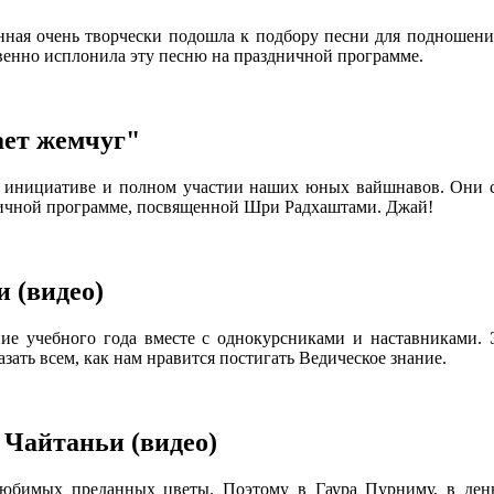
ная очень творчески подошла к подбору песни для подношени
венно исплонила эту песню на праздничной программе.
ет жемчуг"
о инициативе и полном участии наших юных вайшнавов. Они со
дничной программе, посвященной Шри Радхаштами. Джай!
 (видео)
ние учебного года вместе с однокурсниками и наставниками. 
зать всем, как нам нравится постигать Ведическое знание.
 Чайтаньи (видео)
любимых преданных цветы. Поэтому в Гаура Пурниму, в ден