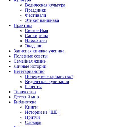
Ведическая культура
Праздники
Фестивали
Этикет вайшнава
Практика
Святое Имя
Санкиртана
Нама-хатта
Экадаши
Записная книжка ученика
Полезные советы
Семейная жизнь
Личные истории
Вегетарианство
Почему вегетарианство?
Ведическая кулинария
Рецепты
Творчество
Детский мир
Библиотека
Книги
Истории из "ШБ"
Притчи
Словарь