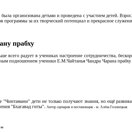
 была организована детьми и проведена с участием детей. Взр
ов программы за их творческий потенциал и прекрасное служени
ану прабху
ьше всего радует в учениках настроение сотрудничества, беско
вным подношением ученики Е.М.Чайтанья Чандра Чарана прабху х
 "Чинтамани" дети не только получают знания, но ещё развив
ления "Бхагавад гиты".
Автор сценария и постановщик - м. Алёна Головецкая.
а"