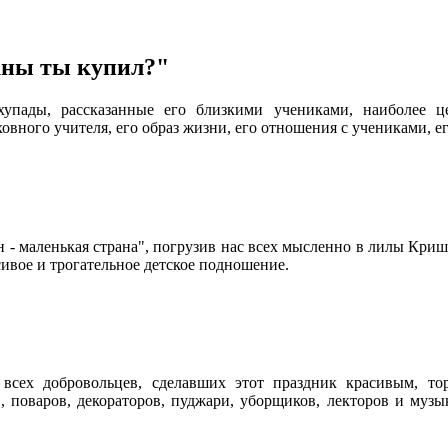
аны ты купил?"
пады, рассказанные его близкими учениками, наиболее це
овного учителя, его образ жизни, его отношения с учениками, е
- маленькая страна", погрузив нас всех мысленно в лилы Криш
ивое и трогательное детское подношение.
всех добровольцев, сделавших этот праздник красивым, то
, поваров, декораторов, пуджари, уборщиков, лекторов и музы