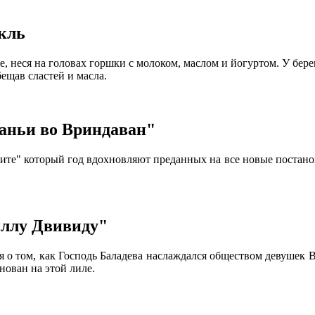
акль
 неся на головах горшки с молоком, маслом и йогуртом. У бере
бещав сластей и масла.
таньи во Вриндаван"
те" который год вдохновляют преданных на все новые постанов
иллу Двивиду"
я о том, как Господь Баладева наслаждался обществом девушек 
нован на этой лиле.