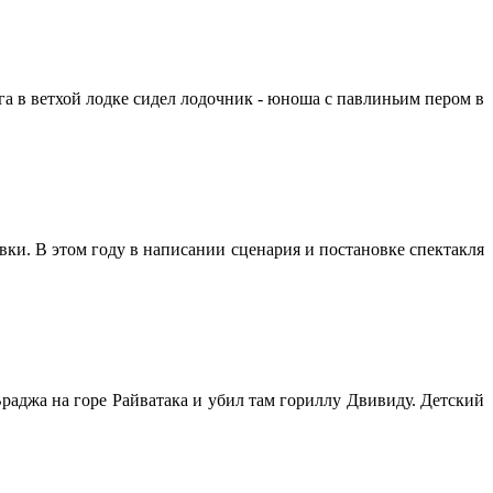
га в ветхой лодке сидел лодочник - юноша с павлиньим пером в
ки. В этом году в написании сценария и постановке спектакля
Враджа на горе Райватака и убил там гориллу Двивиду. Детский