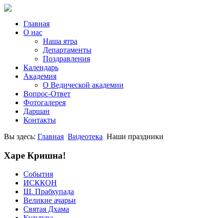
Главная
О нас
Наша ятра
Департаменты
Поздравления
Календарь
Академия
О Ведической академии
Вопрос-Ответ
Фотогалерея
Даршан
Контакты
Вы здесь:
Главная
Видеотека
Наши праздники
Харе Кришна!
События
ИСККОН
Ш. Прабхупада
Великие ачарьи
Святая Дхама
Культура