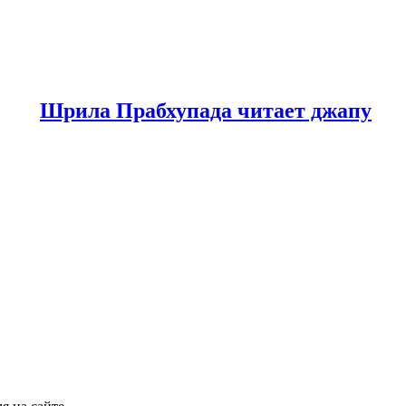
Шрила Прабхупада читает джапу