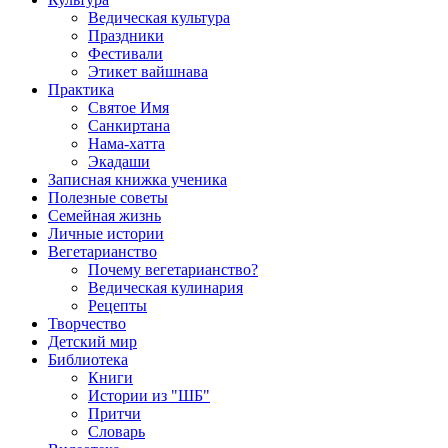
Ведическая культура
Праздники
Фестивали
Этикет вайшнава
Практика
Святое Имя
Санкиртана
Нама-хатта
Экадаши
Записная книжка ученика
Полезные советы
Семейная жизнь
Личные истории
Вегетарианство
Почему вегетарианство?
Ведическая кулинария
Рецепты
Творчество
Детский мир
Библиотека
Книги
Истории из "ШБ"
Притчи
Словарь