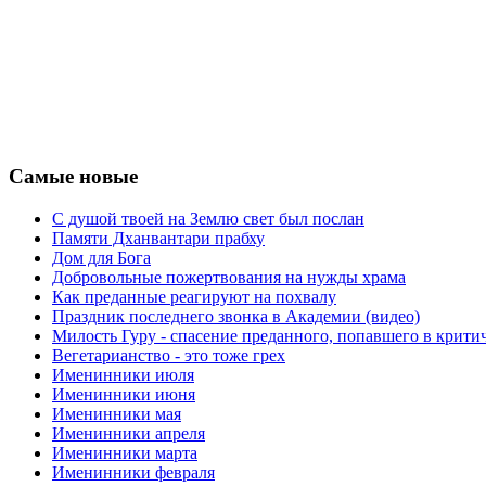
Самые новые
С душой твоей на Землю свет был послан
Памяти Дханвантари прабху
Дом для Бога
Добровольные пожертвования на нужды храма
Как преданные реагируют на похвалу
Праздник последнего звонка в Академии (видео)
Милость Гуру - спасение преданного, попавшего в крит
Вегетарианство - это тоже грех
Именинники июля
Именинники июня
Именинники мая
Именинники апреля
Именинники марта
Именинники февраля