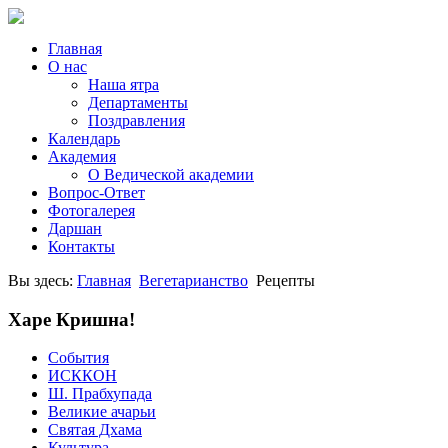
Главная
О нас
Наша ятра
Департаменты
Поздравления
Календарь
Академия
О Ведической академии
Вопрос-Ответ
Фотогалерея
Даршан
Контакты
Вы здесь:
Главная
Вегетарианство
Рецепты
Харе Кришна!
События
ИСККОН
Ш. Прабхупада
Великие ачарьи
Святая Дхама
Культура