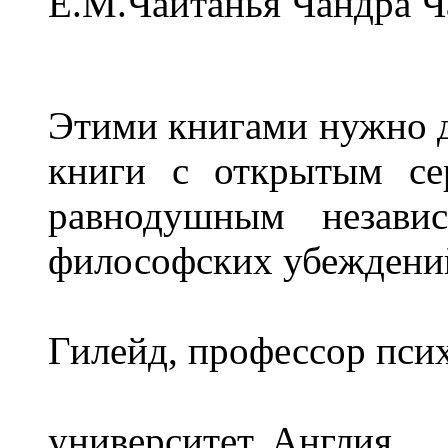
Е.М.Чайтанья Чандра Ч
Этими книгами нужно до
книги с открытым се
равнодушным незави
философских убеждений
Гилейд,
профессор пси
Оксф
университет, Англия