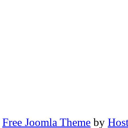
Не осуждай! Не судит
неосуждении. воздушн
осуждение. осуждение 
осуждать. осуждающие.
действия. осуждающие сл
Free Joomla Theme
by
Host