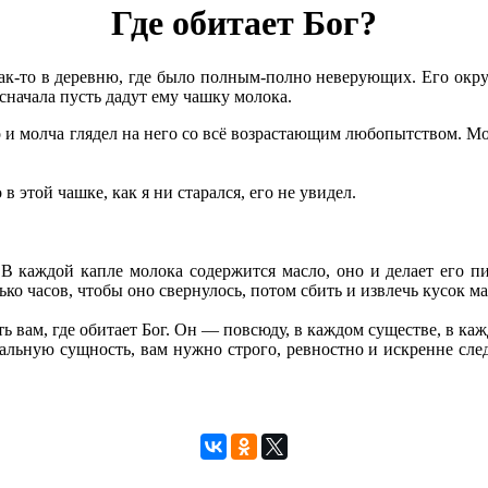
Где обитает Бог?
-то в деревню, где было полным-полно неверующих. Его окружи
 сначала пусть дадут ему чашку молока.
лго и молча глядел на него со всё возрастающим любопытством. 
 этой чашке, как я ни старался, его не увидел.
В каждой капле молока содержится масло, оно и делает его пи
ько часов, чтобы оно свернулось, потом сбить и извлечь кусок м
ть вам, где обитает Бог. Он — повсюду, в каждом существе, в к
альную сущность, вам нужно строго, ревностно и искренне след