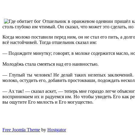
Отшельник в оранжевом одеянии пришёл как
столь глубоко им чтимый. Он сказал, что может это сделать, но
Когда молоко поставили перед ним, он не стал его пить, а до
всё настойчивей. Тогда отшельник сказал им:
— Подождите минутку; говорят, в молоке содержится масло, но в
Молодёжь стала смеяться над его наивностью.
— Глупый ты человек! Не делай таких нелепых заключений. 
молоко, остудить его, добавить простокваши, подождать нескол
— Ах так! — сказал аскет, — теперь мне гораздо легче объясни
воспринимаем их и радуемся им. Но чтобы увидеть Его как ре
вы ощутите Его милость и Его могущество.
Free Joomla Theme
by
Hostgator