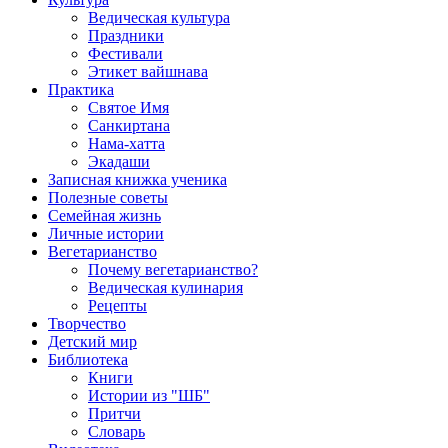
Ведическая культура
Праздники
Фестивали
Этикет вайшнава
Практика
Святое Имя
Санкиртана
Нама-хатта
Экадаши
Записная книжка ученика
Полезные советы
Семейная жизнь
Личные истории
Вегетарианство
Почему вегетарианство?
Ведическая кулинария
Рецепты
Творчество
Детский мир
Библиотека
Книги
Истории из "ШБ"
Притчи
Словарь