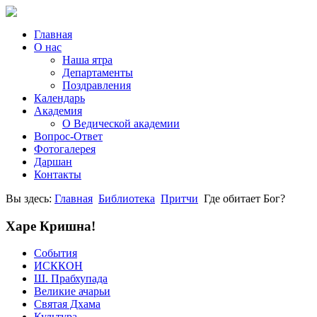
Главная
О нас
Наша ятра
Департаменты
Поздравления
Календарь
Академия
О Ведической академии
Вопрос-Ответ
Фотогалерея
Даршан
Контакты
Вы здесь:
Главная
Библиотека
Притчи
Где обитает Бог?
Харе Кришна!
События
ИСККОН
Ш. Прабхупада
Великие ачарьи
Святая Дхама
Культура