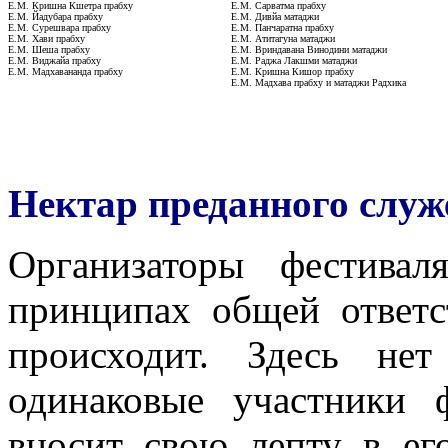
Е.М. Кришна Кшетра прабху
Е.М. Сарватма прабху
Е.М. Йадубара прабху
Е.М. Дивйа матаджи
Е.М. Сурешвара прабху
Е.М. Панчаратна прабху
Е.М. Хави прабху
Е.М. Атитагуна матаджи
Е.М. Шеша прабху
Е.М. Вриндавана Винодини матаджи
Е.М. Виджайа прабху
Е.М. Раджа Лакшми матаджи
Е.М. Мадхавананда прабху
Е.М. Кришна Кишор прабху
Е.М. Мадхава прабху и матаджи Радхика
Нектар преданного служ
Организаторы фестива
принципах общей ответс
происходит. Здесь не
одинаковые участники 
вносит свою лепту в ег