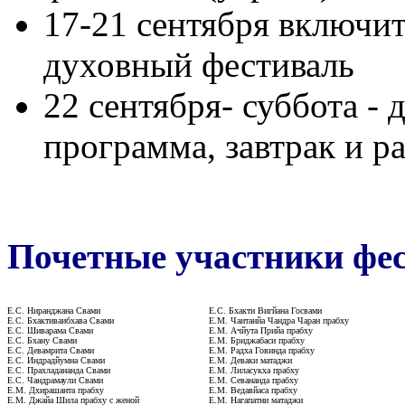
17-21 сентября включит
духовный фестиваль
22 сентября- суббота - 
программа, завтрак и ра
Почетные участники фес
Е.С. Ниранджана Свами
Е.С. Бхакти Вигйана Госвами
Е.С. Бхактиваибхава Свами
Е.М. Чаитанйа Чандра Чаран прабху
Е.С. Шиварама Свами
Е.М. Ачйута Прийа прабху
Е.С. Бхану Свами
Е.М. Бриджабаси прабху
Е.С. Девамрита Свами
Е.М. Радха Говинда прабху
Е.С. Индрадйумна Свами
Е.М. Деваки матаджи
Е.С. Прахладананда Свами
Е.М. Лиласукха прабху
Е.С. Чандрамаули Свами
Е.М. Севананда прабху
Е.М. Дхирашанта прабху
Е.М. Ведавйаса прабху
Е.М. Джайа Шила прабху с женой
Е.М. Нагапатни матаджи