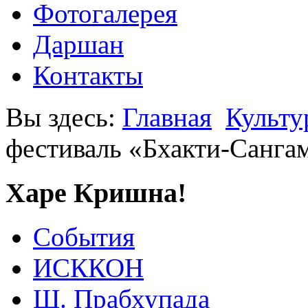
Фотогалерея
Даршан
Контакты
Вы здесь:
Главная
Культу
фестиваль «Бхакти-Санга
Харе Кришна!
События
ИСККОН
Ш. Прабхупада