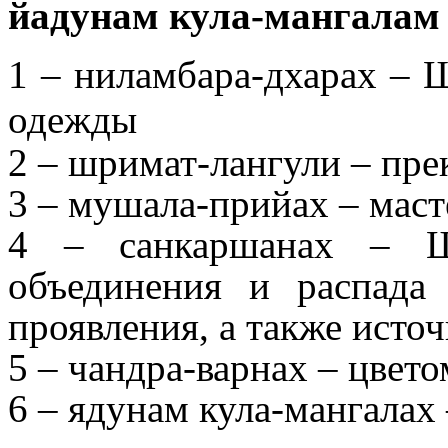
йадунам кула-мангалам
1 – ниламбара-дхарах – 
одежды
2 – шримат-лангули – пре
3 – мушала-прийах – мас
4 – санкаршанах – Ш
объединения и распада 
проявления, а также исто
5 – чандра-варнах – цве
6 – ядунам кула-мангалах 