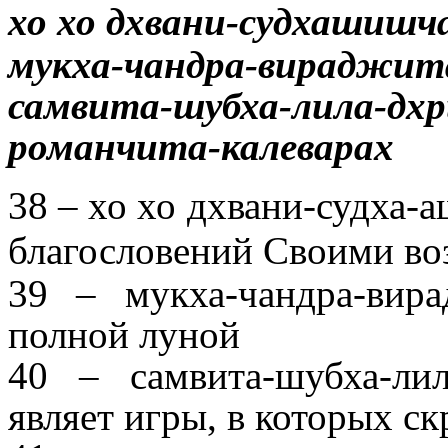
хо хо дхвани-судхашишч
мукха-чандра-вираджит
самвита-шубха-лила-дхр
романчита-калеварах
38 – хо хо дхвани-судха-
благословений Своими воз
39 – мукха-чандра-вир
полной луной
40 – самвита-шубха-л
являет игры, в которых с