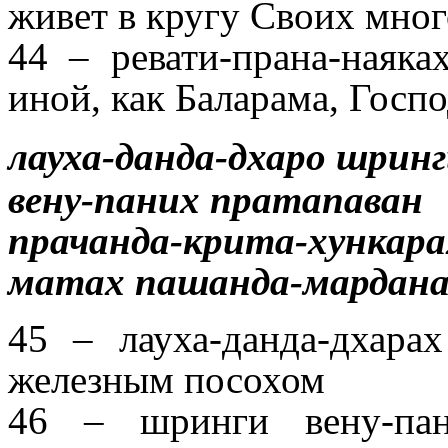
живет в кругу Своих мно
44 – ревати-прана-наяк
иной, как Баларама, Госп
лауха-данда-дхаро шрин
вену-паних пратапаван
прачанда-крита-хункара
матах пашанда-мардан
45 – лауха-данда-дхар
железным посохом
46 – шринги вену-па