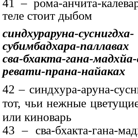
41 – рома-анчита-калев
теле стоит дыбом
синдхураруна-суснигдха-
субимбадхара-паллавах
сва-бхакта-гана-мадхйа
ревати-прана-найаках
42 – синдхура-аруна-сусн
тот, чьи нежные цветущие
или киноварь
43 – сва-бхакта-гана-м