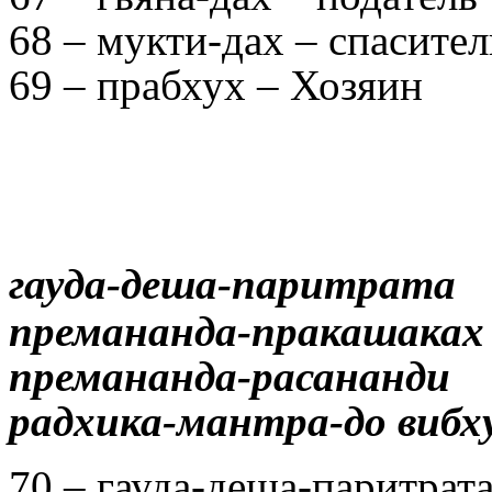
68 – мукти-дах – спасител
69 – прабхух – Хозяин
гауда-деша-паритрата
премананда-пракашаках
премананда-расананди
радхика-мантра-до вибх
70 – гауда-деша-паритрата