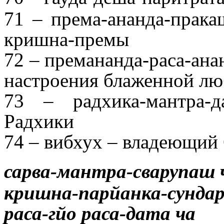
71 – према-ананда-прак
кришна-премы
72 – премананда-раса-ан
настроения блаженной л
73 – радхика-мантра-
Радхики
74 – вибхух – владеющий
сарва-мантра-сварупаш 
кришна-парйанка-сунда
раса-гйо раса-дата ча