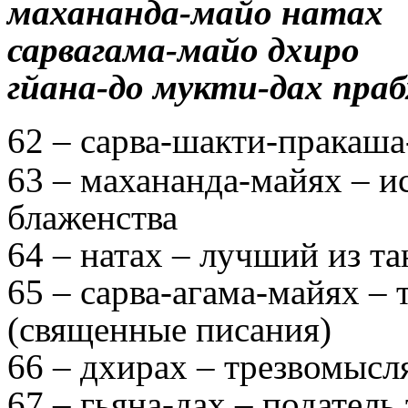
махананда-майо натах
сарвагама-майо дхиро
гйана-до мукти-дах праб
62 – сарва-шакти-пракаша
63 – махананда-майях – 
блаженства
64 – натах – лучший из т
65 – сарва-агама-майях – 
(священные писания)
66 – дхирах – трезвомыс
67 – гьяна-дах – податель