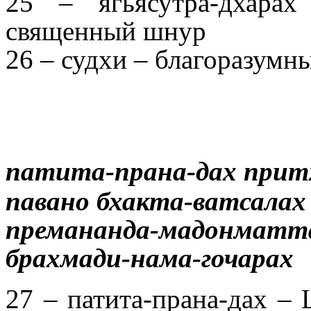
25 – ягьясутра-дхара
священный шнур
26 – судхи – благоразумн
патита-прана-дах прит
павано бхакта-ватсалах
премананда-мадонматт
брахмади-нама-гочарах
27 – патита-прана-дах –