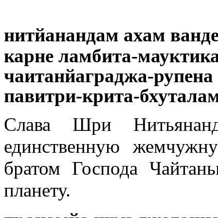
нитйанандам ахам ванд
карне ламбита-мауктик
чаитанйаграджа-рупена
павитри-крита-бхутала
Слава Шри Нитьянан
единственную жемчужн
братом Господа Чайтан
планету.