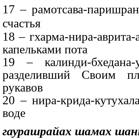
17 – рамотсава-паришра
счастья
18 – гхарма-нира-аврита-
капельками пота
19 – калинди-бхедана
разделивший Своим п
рукавов
20 – нира-крида-кутухал
воде
гаурашрайах шамах ша