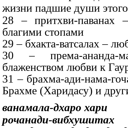
жизни падшие души этого
28 – притхви-паванах
благими стопами
29 – бхакта-ватсалах – 
30 – према-ананда-м
блаженством любви к Гау
31 – брахма-ади-нама-гоч
Брахме (Харидасу) и дру
ванамала-дхаро хари
рочанади-вибхушитах