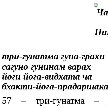
три-гунатма гуна-грахи
сагуно гунинам варах
йоги йога-видхата ча
бхакти-йога-прадаршак
57 – три-гунатма – и