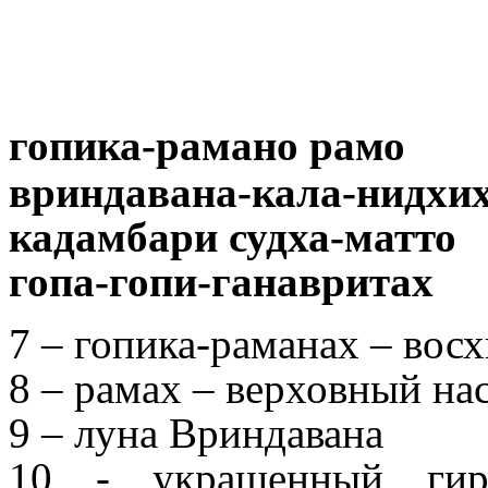
гопика-рамано рамо
вриндавана-кала-нидхи
кадамбари судха-матто
гопа-гопи-ганавритах
7 – гопика-раманах – во
8 – рамах – верховный н
9 – луна Вриндавана
10 - украшенный гир