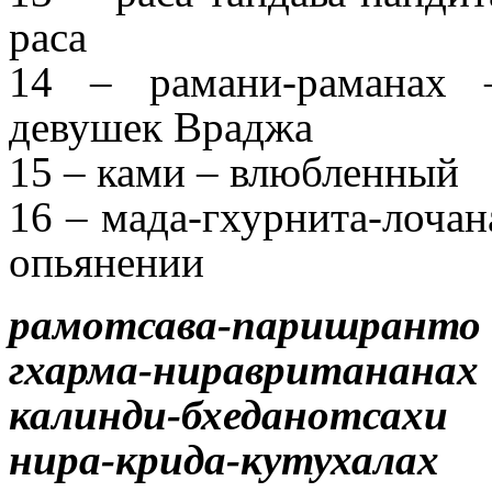
раса
14 – рамани-раманах 
девушек Враджа
15 – ками – влюбленный
16 – мада-гхурнита-лочана
опьянении
рамотсава-паришранто
гхарма-ниравритананах
калинди-бхеданотсахи
нира-крида-кутухалах