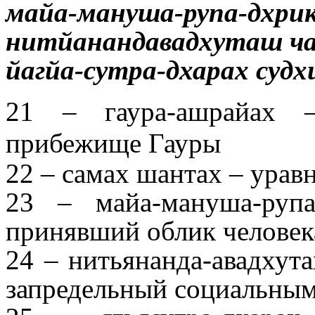
майа-мануша-рупа-дхри
нитйанандавадхуташ ч
йагйа-сутра-дхарах судх
21 – гаура-ашрайах 
прибежище Гауры
22 – самах шантах – ура
23 – майа-мануша-руп
принявший облик человек
24 – нитьянанда-авадхут
запредельный социальным