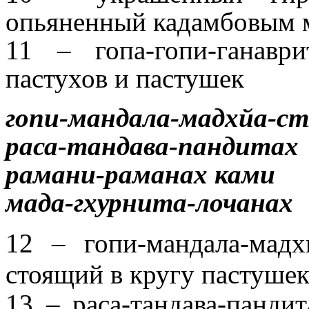
опьяненный кадамбовым 
11 – гопа-гопи-ганав
пастухов и пастушек
гопи-мандала-мадхйа-ст
раса-тандава-пандитах
рамани-раманах ками
мада-гхурнита-лочанах
12 – гопи-мандала-мад
стоящий в кругу пастуше
13 – раса-тандава-панди