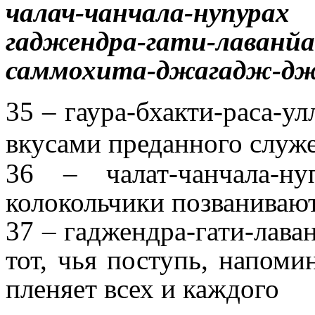
чалач-чанчала-нупурах
гаджендра-гати-лаванйа
саммохита-джагадж-д
35 – гаура-бхакти-раса-у
вкусами преданного служ
36 – чалат-чанчала-н
колокольчики позванивают
37 – гаджендра-гати-лава
тот, чья поступь, напом
пленяет всех и каждого