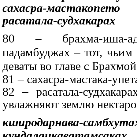
сахасра-мастакопето
расатала-судхакарах
80 – брахма-иша-ади-
падамбуджах – тот, чьим
деваты во главе с Брахмо
81 – сахасра-мастака-упе
82 – расатала-судхакар
увлажняют землю нектар
кширодарнава-самбхута
кундалаикаватамсаках