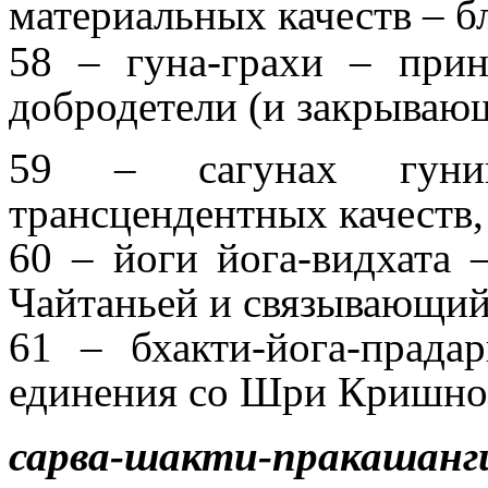
материальных качеств – бл
58 – гуна-грахи – пр
добродетели (и закрывающ
59 – сагунах гуни
трансцендентных качеств
60 – йоги йога-видхата
Чайтаньей и связывающий
61 – бхакти-йога-прад
единения со Шри Кришно
сарва-шакти-пракашанг