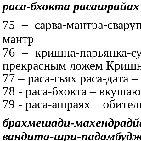
раса-бхокта расашрайах
75 – сарва-мантра-свару
мантр
76 – кришна-парьянка-су
прекрасным ложем Криш
77 – раса-гьях раса-дата –
78 - раса-бхокта – вкуша
79 - раса-ашраях – обител
брахмешади-махендрадй
вандита-шри-падамбуд