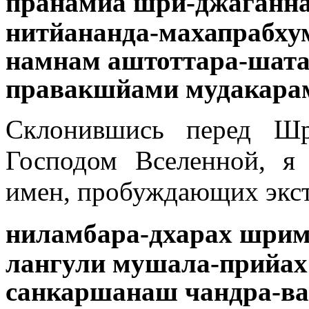
пранамйа шри-джаганн
нитйананда-махапрабху
намнам аштоттара-шат
правакшйами мудакара
Склонившись перед Шр
Господом Вселенной, я
имен, пробуждающих экста
ниламбара-дхарах шрим
лангули мушала-прийах
санкаршанаш чандра-в