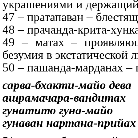
украшениями и держащий
47 – пратапаван – блестя
48 – прачанда-крита-хун
49 – матах – проявляю
безумия в экстатической 
50 – пашанда-марданах –
сарва-бхакти-майо дева
ашрамачара-вандитах
гунатито гуна-майо
гунаван нартана-прийах