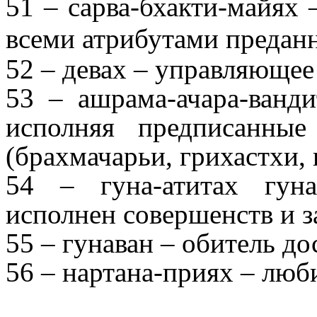
51 – сарва-бхакти-майях
всеми атрибутами предан
52 – девах – управляющее
53 – ашрама-ачара-ванди
исполняя предписанные
(брахмачарьи, грихастхи,
54 – гуна-атитах гун
исполнен совершенств и з
55 – гунаван – обитель до
56 – нартана-приях – люб