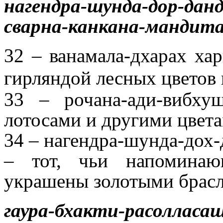
нагендра-шунда-дор-данд
сварна-канкана-мандит
32 – ванамала-дхарах х
гирляндой лесных цвето
33 – рочана-ади-вибх
лотосами и другими цвет
34 – нагендра-шунда-дох-
– тот, чьи напоминаю
украшены золотыми брас
гаура-бхакти-расолласа