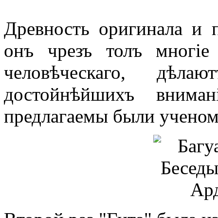
Древность оригинала и п
онъ чрезъ толъ многіе
человѣческаго, дѣл
достойнѣйшихъ внима
предлагаемы были ученом