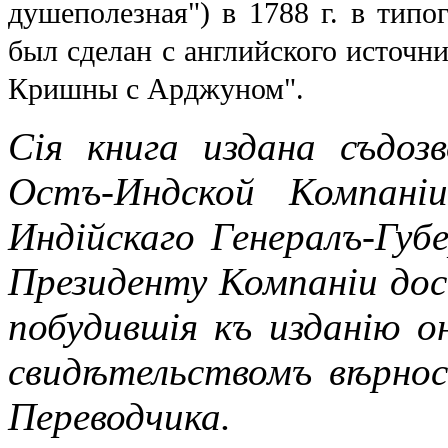
душеполезная") в 1788 г. в типо
был сделан с английского источни
Кришны с Арджуном".
Сія книга издана съдоз
Остъ-Индской Компані
Индійскаго Генералъ-Губ
Президенту Компаніи до
побудившія къ изданію 
свидѣтельствомъ вѣрно
Переводчика.