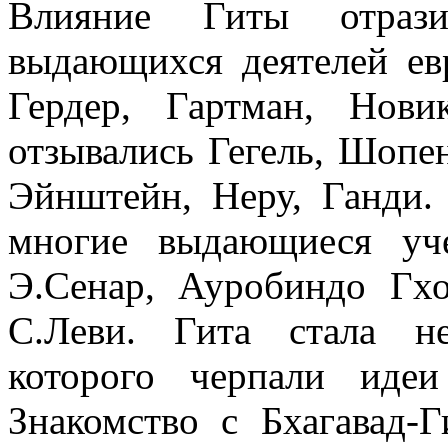
Влияние Гиты отрази
выдающихся деятелей евр
Гердер, Гартман, Нов
отзывались Гегель, Шопен
Эйнштейн, Неру, Ганди.
многие выдающиеся уч
Э.Сенар, Ауробиндо Гхо
С.Леви. Гита стала н
которого черпали иде
Знакомство с Бхагавад-Г