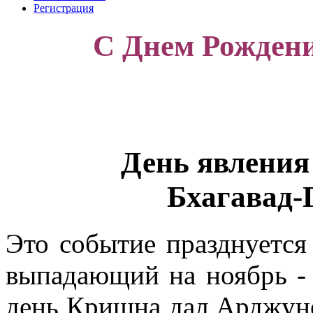
Регистрация
С Днем Рождени
День явления
Бхагавад-
Это событие празднуется
выпадающий на ноябрь - д
день Кришна дал Арджуне