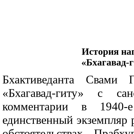
История на
«Бхагавад-г
Бхактиведанта Свами 
«Бхагавад-гиту» с с
комментарии в 1940-
единственный экземпляр р
обстоятельствах. Прабх