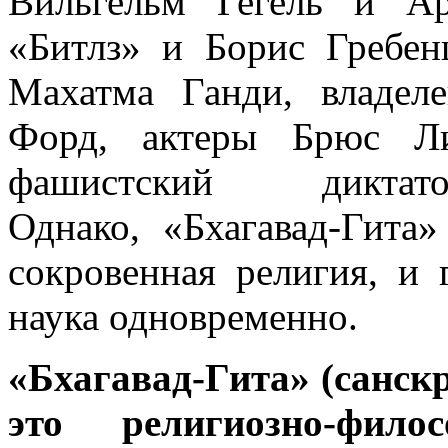
Вильгельм Гегель и А
«Битлз» и Борис Гребен
Махатма Ганди, владел
Форд, актеры Брюс Л
фашистский дикт
Однако, «Бхагавад-Гита»
сокровенная религия, и 
наука одновременно.
«Бхагавад-Гита» (санскр
это религиозно-фило