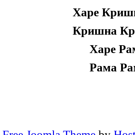
Харе Криш
Кришна Кр
Харе Ра
Рама Ра
Free Joomla Theme
by
Host