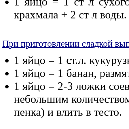
1 яйцо = 1 ст л сухог
крахмала + 2 ст л воды
Пpи приготовлении сладкой вып
1 яйцо = 1 ст.л. кукуру
1 яйцо = 1 банан, разм
1 яйцо = 2-3 ложки сое
небольшим количеством
пенка) и влить в тесто.