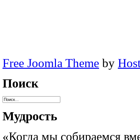
печь без яиц, тесто без яи
яиц. Чем заменить яйца?
Free Joomla Theme
by
Host
Поиск
Мудрость
«Когда мы собираемся вме