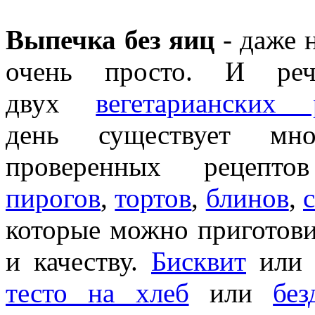
Выпечка без яиц
- даже н
очень просто. И ре
двух
вегетарианских 
день существует мно
проверенных рецепт
пирогов
,
тортов
,
блинов
,
которые можно приготовит
и качеству.
Бисквит
ил
тесто на хлеб
или
бе