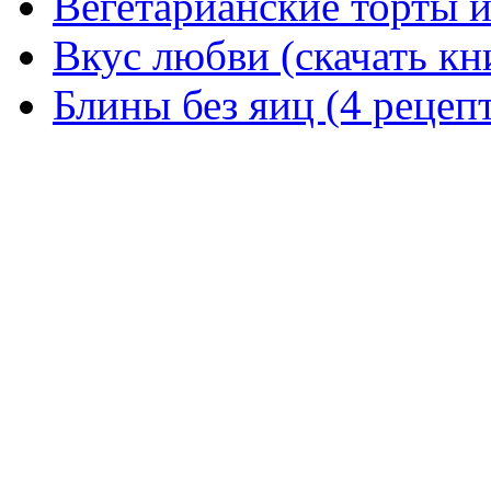
Вегетарианские торты и
Вкус любви (скачать кн
Блины без яиц (4 рецеп
выпечка, без яиц, майонез
заменять яйца, вегетариан
без яиц, печенье без яиц, 
вегетарианская выпечка. в