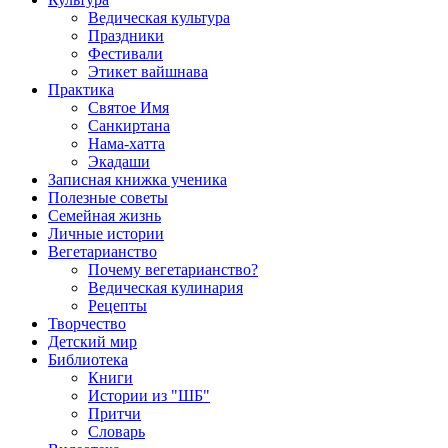
Ведическая культура
Праздники
Фестивали
Этикет вайшнава
Практика
Святое Имя
Санкиртана
Нама-хатта
Экадаши
Записная книжка ученика
Полезные советы
Семейная жизнь
Личные истории
Вегетарианство
Почему вегетарианство?
Ведическая кулинария
Рецепты
Творчество
Детский мир
Библиотека
Книги
Истории из "ШБ"
Притчи
Словарь