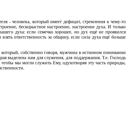
еля - человека, который имеет дефицит, стремления к чему-то
строение, бескорыстное настроение, настроение духа. И только
нашего духа: если семечко хорошее, но дух ещё не проявился
 взять ответственность за общину, если сила духа ещё больше
ец, который, собственно говоря, мужчина в истинном понимании
рая выделена нам для служения, для поддержания. Т.е. Господь
о, чтобы мы могли служить Ему, одухотворяя эту часть природы,
мственности.