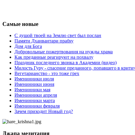
Самые новые
С душой твоей на Землю свет был послан
Памяти Дханвантари прабху
Дом для Бога
Добровольные пожертвования на нужды храма
Как преданные реагируют на похвалу
Праздник последнего звонка в Академии (видео)
Милость Гуру - спасение преданного, попавшего в крит
Вегетарианство - это тоже грех
Именинники июля
Именинники июня
Именинники мая
Именинники апреля
Именинники марта
Именинники февраля
Зачем приходит Новый год?
Джапа медитация