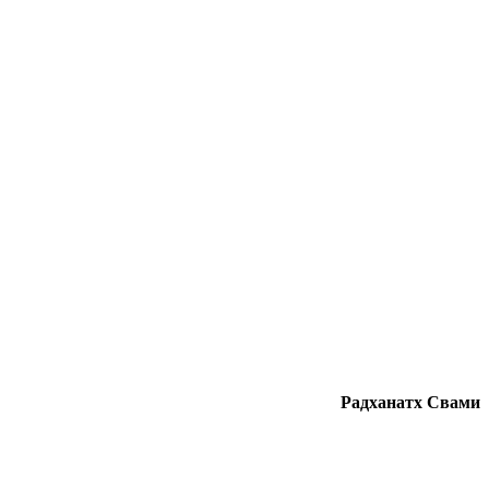
Радханатх Свами