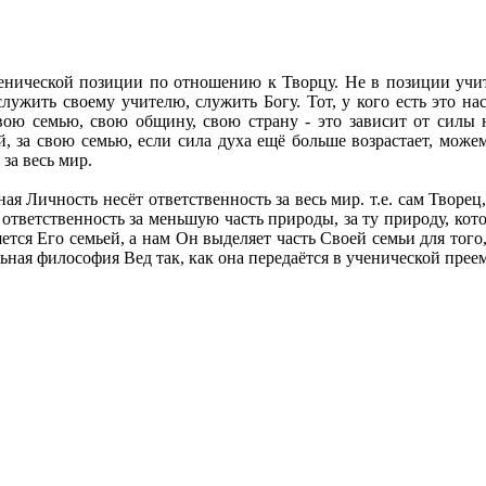
ченической позиции по отношению к Творцу. Не в позиции учит
служить своему учителю, служить Богу.
Тот, у кого есть это на
свою семью, свою общину, свою страну - это зависит от силы 
, за свою семью, если сила духа ещё больше возрастает, можем
 за весь мир.
ьная Личность несёт ответственность за весь мир. т.е. сам Твор
ответственность за меньшую часть природы, за ту природу, кото
яется Его семьей, а нам Он выделяет часть Своей семьи для тог
альная философия Вед так, как она передаётся в ученической прее