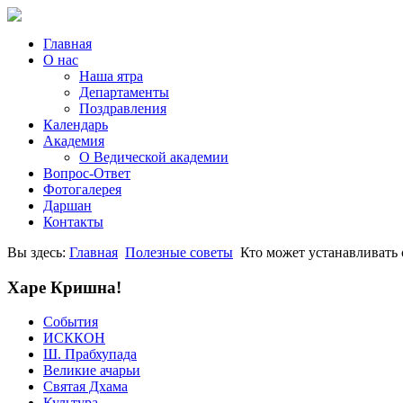
Главная
О нас
Наша ятра
Департаменты
Поздравления
Календарь
Академия
О Ведической академии
Вопрос-Ответ
Фотогалерея
Даршан
Контакты
Вы здесь:
Главная
Полезные советы
Кто может устанавливать 
Харе Кришна!
События
ИСККОН
Ш. Прабхупада
Великие ачарьи
Святая Дхама
Культура