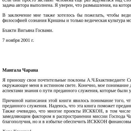
задача автора выполнена. Я уверен, что размышления, на кото
В заключение мне также хотелось бы пожелать, чтобы ведич
философией сознания Кришны и только ведическая культура м
Бхакти Вигьяна Госвами.
7 ноября 2001 г.
Мангала Чарана
Я приношу свои почтительные поклоны А.Ч.Бхактиведанте Св
окружающее меня в истинном свете. Конечно, мое понимание д
аспектами знания о пути преданного служения, которые были 
Причиной написания этой книги явилось понимание того, ч
преданного служения. Надеюсь, что эта книга поможет предан
Также очевидно, что многие проекты ИСККОН, в том числе 
замедляющим фактором в распространении миссии Господа Чай
благополучия, но и в избытке обеспечить ИСККОН финансовы