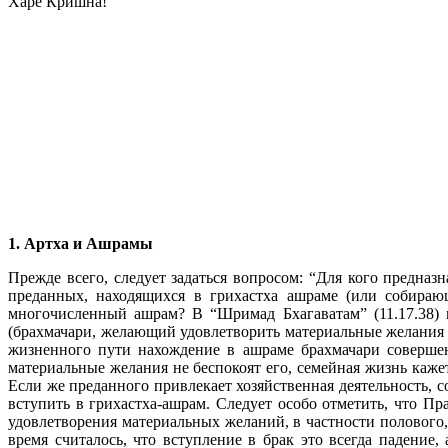
Харе Кришна!
1. Артха и Ашрамы
Прежде всего, следует задаться вопросом: “Для кого предназ
преданных, находящихся в грихастха ашраме (или собирающ
многочисленный ашрам? В “Шримад Бхагаватам” (11.17.38) мы м
(брахмачари, желающий удовлетворить материальные желания д
жизненного пути нахождение в ашраме брахмачари совершен
материальные желания не беспокоят его, семейная жизнь кажет
Если же преданного привлекает хозяйственная деятельность, 
вступить в грихастха-ашрам. Следует особо отметить, что П
удовлетворения материальных желаний, в частности полового
время считалось, что вступление в брак это всегда падение