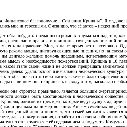
а. Финансовое благополучие в Сознании Кришны”. Я с удоволь
ались мне интересными. Очевидно, что её автор – искренний пр
м, чтобы побудить преданных-грихастх задуматься над тем, ка
нию, очень часто правила и принципы священных писаний оста
именять на практике. Мол, в наше время это невозможно. Одна
ие-то рекомендации, цитируя священные писания, но на своем 
ги им двигало желание помочь преданным, испытывающим мате
сама мысль о необходимости пожертвований. Кришна в 18 глав
а каком этапе своей жизни не должен прекращать заниматься 
чень далеко удалилось от изначальной человеческой культуры,
ого, чтобы посвятить свою жизнь аскезе и благотворительнос
пады на личном опыте пришёл к выводу о том, насколько необх
а, если она строится правильно, является большим жертвоприн
нности должна быть восстановлена в человеческом обществе. 
Кришны, одними из трёх врат, которые ведут душу в ад, будет 
яси) жили целиком на пожертвования. Ашрам семейных людей по
вой священный долг и понимал, что семейная жизнь является
счете, давая пожертвования, он заботится о своем собственном б
имательно ознакомиться с её содержанием и подумать. Кому-то
словами Кришны в "Бхагавад-Гите" или ещё раз перечитать неко