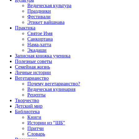
Ведическая культура
Праздники
Фестивали
Этикет вайшнава
Практика
Святое Имя
Санкиртана
Нама-хатта
Экадаши
Записная книжка ученика
Полезные советы
Семейная жизнь
Личные истории
Вегетарианство
Почему вегетарианство?
Ведическая кулинария
Рецепты
Творчество
Детский мир
Библиотека
Книги
Истории из "ШБ"
Притчи
Словарь