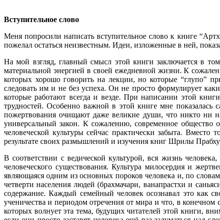
Вступительное слово
Меня попросили написать вступительное слово к книге “Артх
пожелал остаться неизвестным. Идеи, изложенные в ней, показ
На мой взгляд, главный смысл этой книги заключается в то
материальной энергией в своей ежедневной жизни. К сожале
которых хорошо говорить на лекции, но которые “глупо” пр
следовать им и не без успеха. Он не просто формулирует как
которые работают всегда и везде. При написании этой кни
трудностей. Особенно важной в этой книге мне показалась 
пожертвования очищают даже великие души, что никто ни н
универсальный закон. К сожалению, современное общество о
человеческой культуры сейчас практически забыта. Вместо т
результате своих размышлений и изучения книг Шрилы Прабху
В соответствии с ведической культурой, вся жизнь человек
человеческого существования. Культура милосердия и жертве
являющаяся одним из основных пороков человека и, по словам 
четверти населения людей (брахмачари, ванапрастхи и сань
содержание. Каждый семейный человек осознавал это как с
ученичества и периодом отречения от мира и что, в конечном 
которых волнует эта тема, будущих читателей этой книги, вн
если они просто заставят человека ещё раз задуматься над 