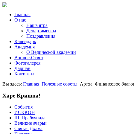
Главная
О нас
Наша ятра
Департаменты
Поздравления
Календарь
Академия
О Ведической академии
Вопрос-Ответ
Фотогалерея
Даршан
Контакты
Вы здесь:
Главная
Полезные советы
Артха. Финансовое благ
Харе Кришна!
События
ИСККОН
Ш. Прабхупада
Великие ачарьи
Святая Дхама
Культура