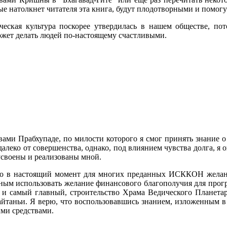
рые натолкнет читателя эта книга, будут плодотворными и помог
еская культура поскорее утвердилась в нашем обществе, пот
ожет делать людей по-настоящему счастливыми.
ами Прабхупаде, по милости которого я смог принять знание о
алеко от совершенства, однако, под влиянием чувства долга, 
усвоены и реализованы мной.
то в настоящий момент для многих преданных ИСККОН желани
ным использовать желание финансового благополучия для прогр
и самый главный, строительство Храма Ведического Планетари
таньи. Я верю, что воспользовавшись знанием, изложенным в 
ми средствами.