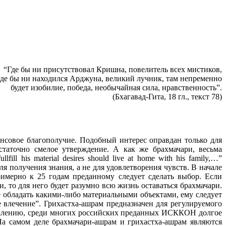
“Где бы ни присутствовал Кришна, повелитель всех мистиков,
где бы ни находился Арджуна, великий лучник, там непременно
будет изобилие, победа, необычайная сила, нравственность”.
(Бхагавад-Гита, 18 гл., текст 78)
нансовое благополучие. Подобный интерес оправдан только для
статочно смелое утверждение. А как же брахмачари, весьма
 his material desires should live at home with his family,…”
 получения знания, а не для удовлетворения чувств. В начале
имерно к 25 годам преданному следует сделать выбор. Если
, то для него будет разумно всю жизнь оставаться брахмачари.
е обладать какими-либо материальными объектами, ему следует
 влечение”. Грихастха-ашрам предназначен для регулируемого
сожалению, среди многих российских преданных ИСККОН долгое
 На самом деле брахмачари-ашрам и грихастха-ашрам являются