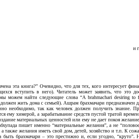
и 
начена эта книга?” Очевидно, что для тех, кого интересует фи
ихся вступить в него). Читатель может заявить, что это до
ожем найти следующие слова “A brahmachari desiring to fullfill
олжен жить дома с семьей). Ашрам брахмачари предназначен для
но необходимо, так как человек должен получить знание. Пр
ся ему химерой, а зарабатывание средств пустой тратой времени
создание материальных ценностей или ему не дает покоя желани
рабхупада пишет именно “материальные желания”, а не “половое
, а также желания иметь свой дом, детей, хозяйство и т.п. К 
, а быть брахмачари – это престижно и, если угодно, “круто”.