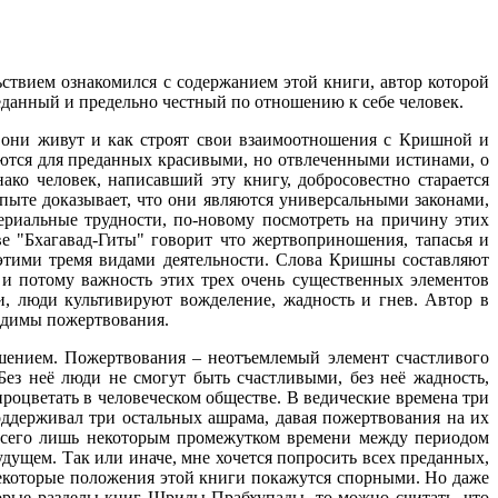
ствием ознакомился с содержанием этой книги, автор которой
еданный и предельно честный по отношению к себе человек.
к они живут и как строят свои взаимоотношения с Кришной и
ются для преданных красивыми, но отвлеченными истинами, о
ко человек, написавший эту книгу, добросовестно старается
опыте доказывает, что они являются универсальными законами,
риальные трудности, по-новому посмотреть на причину этих
е "Бхагавад-Гиты" говорит что жертвоприношения, тапасья и
этими тремя видами деятельности. Слова Кришны составляют
 и потому важность этих трех очень существенных элементов
ти, люди культивируют вожделение, жадность и гнев. Автор в
одимы пожертвования.
ошением. Пожертвования – неотъемлемый элемент счастливого
Без неё люди не смогут быть счастливыми, без неё жадность,
процветать в человеческом обществе. В ведические времена три
ддерживал три остальных ашрама, давая пожертвования на их
 всего лишь некоторым промежутком времени между периодом
удущем. Так или иначе, мне хочется попросить всех преданных,
 некоторые положения этой книги покажутся спорными. Но даже
торые разделы книг Шрилы Прабхупады, то можно считать, что