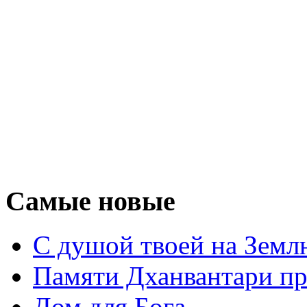
Самые новые
С душой твоей на Земл
Памяти Дханвантари пр
Дом для Бога