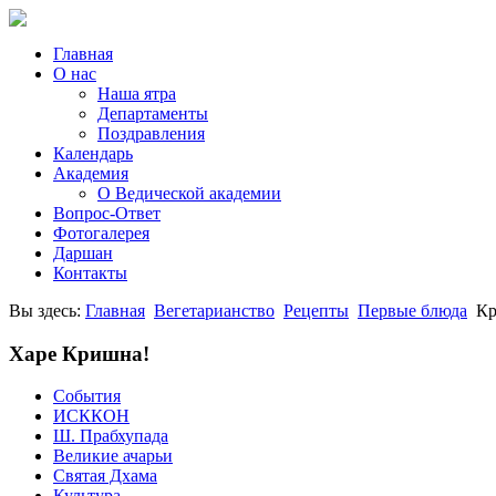
Главная
О нас
Наша ятра
Департаменты
Поздравления
Календарь
Академия
О Ведической академии
Вопрос-Ответ
Фотогалерея
Даршан
Контакты
Вы здесь:
Главная
Вегетарианство
Рецепты
Первые блюда
Кр
Харе Кришна!
События
ИСККОН
Ш. Прабхупада
Великие ачарьи
Святая Дхама
Культура