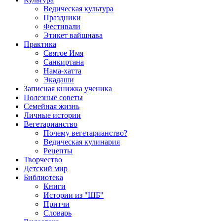
Ведическая культура
Праздники
Фестивали
Этикет вайшнава
Практика
Святое Имя
Санкиртана
Нама-хатта
Экадаши
Записная книжка ученика
Полезные советы
Семейная жизнь
Личные истории
Вегетарианство
Почему вегетарианство?
Ведическая кулинария
Рецепты
Творчество
Детский мир
Библиотека
Книги
Истории из "ШБ"
Притчи
Словарь