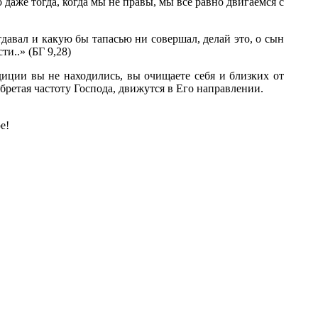
о даже тогда, когда мы не правы, мы все равно двигаемся с
тдавал и какую бы тапасью ни совершал, делай это, о сын
и..» (БГ 9,28)
диции вы не находились, вы очищаете себя и близких от
бретая частоту Господа, движутся в Его направлении.
е!