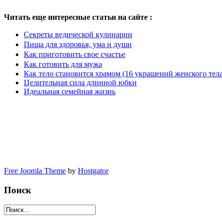
Читать еще интересные статьи на сайте :
Секреты ведической кулинарии
Пища для здоровья, ума и души
Как приготовить свое счастье
Как готовить для мужа
Как тело становится храмом (16 украшений женского тела
Целительная сила длинной юбки
Идеальная семейная жизнь
Что такое предложение пищи. мантры для предложения пищи. 
Что такое предложение пищи. мантры для предложения пищи. 
Free Joomla Theme
by
Hostgator
Поиск