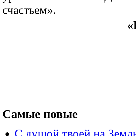
счастьем».
«
Самые новые
С душой твоей на Земл