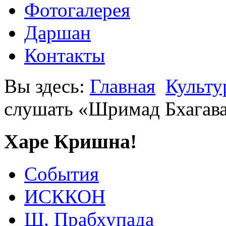
Фотогалерея
Даршан
Контакты
Вы здесь:
Главная
Культу
слушать «Шримад Бхагав
Харе Кришна!
События
ИСККОН
Ш. Прабхупада