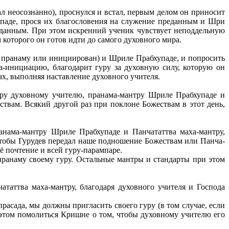
ал неосознанно), проснулся и встал, первым делом он приносит
аде, прося их благословения на служение преданным и Шри
еданным. При этом искренний ученик чувствует неподдельную
м которого он готов идти до самого духовного мира.
 пранаму или инициирован) и Шриле Прабхупаде, и попросить
а-инициацию, благодарит гуру за духовную силу, которую он
ках, выполняя наставление духовного учителя.
нтру духовному учителю, пранама-мантру Шриле Прабхупаде и
ствам. Всякий другой раз при поклоне Божествам в этот день,
анама-мантру Шриле Прабхупаде и Панчататтва маха-мантру,
 чтобы Гурудев передал наше подношение Божествам или Панча-
ё почтение и всей гуру-парампаре.
 пранаму своему гуру. Остальные мантры и стандарты при этом
таттва маха-мантру, благодаря духовного учителя и Господа
асада, мы должны пригласить своего гуру (в том случае, если
 этом помолиться Кришне о том, чтобы духовному учителю его