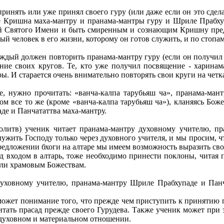
принять или уже принял своего гуру (или даже если он это сдел
Кришна маха-мантру и пранама-мантры гуру и Шриле Прабхуп
ений Святого Имени и быть смиренным и сознающим Кришну пр
ный человек в его жизни, которому он готов служить, и по стопа
аждый должен повторить пранама-мантру гуру (если он получил
ение своих кругов. Те, кто уже получил посвящение - харинам
ры. И старается очень внимательно повторять свои круги на чет
е, нужно прочитать: «ванча-калпа тарубьяш ча», пранама-ма
м все то же (кроме «ванча-калпа тарубьяш ча»), кланяясь Боже
де и Панчататтва маха-мантру.
олитв) ученик читает пранама-мантру духовному учителю, пр
служить Господу только через духовного учителя, и мы просим,
предложении бхоги на алтаре мы имеем возможность выразить сво
ред входом в алтарь, тоже необходимо принести поклоны, читая
или храмовым Божествам.
уховному учителю, пранама-мантру Шриле Прабхупаде и Панча
ожет понимание того, что прежде чем приступить к принятию пр
тать прасад прежде своего Гурудева. Также ученик может при
в духовном и материальном отношении.