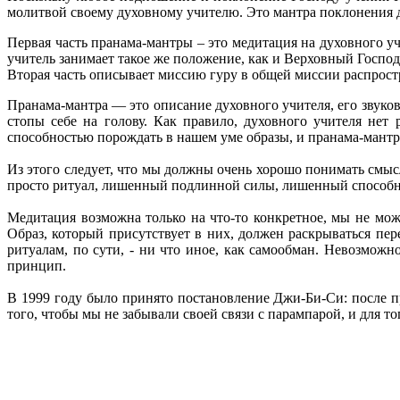
молитвой своему духовному учителю. Это мантра поклонения 
Первая часть пранама-мантры – это медитация на духовного уч
учитель занимает такое же положение, как и Верховный Госпо
Вторая часть описывает миссию гуру в общей миссии распрос
Пранама-мантра — это описание духовного учителя, его звуков
стопы себе на голову. Как правило, духовного учителя нет
способностью порождать в нашем уме образы, и пранама-мантра
Из этого следует, что мы должны очень хорошо понимать смысл
просто ритуал, лишенный подлинной силы, лишенный способно
Медитация возможна только на что-то конкретное, мы не мож
Образ, который присутствует в них, должен раскрываться п
ритуалам, по сути, - ни что иное, как самообман. Невозмож
принцип.
В 1999 году было принято постановление Джи-Би-Си: после 
того, чтобы мы не забывали своей связи с парампарой, и для