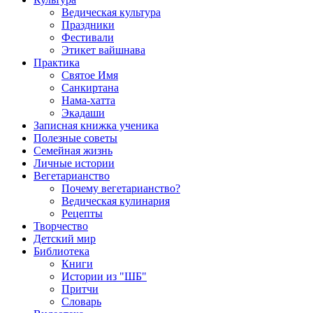
Ведическая культура
Праздники
Фестивали
Этикет вайшнава
Практика
Святое Имя
Санкиртана
Нама-хатта
Экадаши
Записная книжка ученика
Полезные советы
Семейная жизнь
Личные истории
Вегетарианство
Почему вегетарианство?
Ведическая кулинария
Рецепты
Творчество
Детский мир
Библиотека
Книги
Истории из "ШБ"
Притчи
Словарь