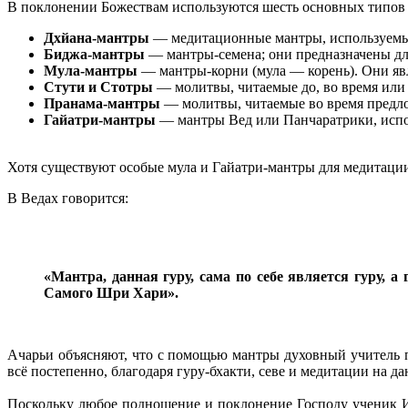
В поклонении Божествам используются шесть основных типов 
Дхйана-мантры
― медитационные мантры, используемые 
Биджа-мантры
― мантры-семена; они предназначены дл
Мула-мантры
― мантры-корни (мула ― корень). Они явл
Стути и Стотры
― молитвы, читаемые до, во время или 
Пранама-мантры
― молитвы, читаемые во время предло
Гайатри-мантры
― мантры Вед или Панчаратрики, испо
Хотя существуют особые мула и Гайатри-мантры для медитации н
В Ведах говорится:
«Мантра, данная гуру, сама по себе является гуру, 
Самого Шри Хари».
Ачарьи объясняют, что с помощью мантры духовный учитель п
всё постепенно, благодаря гуру-бхакти, севе и медитации на 
Поскольку любое подношение и поклонение Господу ученик ИС