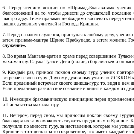
6. Перед чтением лекции по «Шримад-Бхагаватам» ученик п
благословений на то, чтобы донести до слушателей послание «
шастр-садху. Те же пранамы необходимо воспевать перед чтен
наших духовных учителей и Господа Кришны.
7. Перед началом служения, приступая к любому делу, ученик 
затем пранама-мантра Шриле Прабхупаде, а затем молитва Г
служение».
8. Во время Мангала-арати в храме перед совершением Тулас
маха-мантру. Служа Туласи Деви (полив, сбор листьев и опрыс
9. Каждый раз, принося поклон своему гуру, ученик повтор
встречает своего гуру. Другому духовному учителю ИСККОН мы
Если преданный встречает своего шикша-гуру, то, видя в нем 
Если преданный развил своё сознание и видит в каждом из дух
10. Имеющим брахманическую инициацию перед произнесением
и Панчататтва маха-мантру.
11. Вечером, перед сном, мы приносим поклон своему Гуруд
благодаря их за возможность служить преданным и Кришне. Бл
получили по милости гуру, за наставления, которые мы услыша
Кришне в этот день и за то сокровенное, что имеет каждый из н