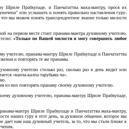
у Шриле Прабхупаде, и Панчататтва маха-мантру, прося их
 суничена" или услышать и понять правильно наставления гуру-
у что мы можем понять трансцендентное знание только милости
орой на первом месте стоит пранама-мантра духовному учителю,
ителю:
«Только по Вашей милости я могу совершить любое
ому учителю, пранама-мантру Шриле Прабхупаде и Панчататтва
ужения и повторять те же пранамы.
ховному учителю столько раз, сколько раз в день видит или
ается «ванча-калпа тарубьяш ча».
елю.
дым из них повторять пранаму своему духовному учителю.
воему духовному учителю, пранама-мантру Шриле Прабхупаде,
ранама-мантру Шриле Прабхупаде и Панчататтва маха-мантру,
сти наших гуру в этот день, за духовное общение, которое мы
е дает нам наш духовный учитель, за то, что мы стали ближе к
ученик.