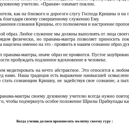
духовному учителю. «Пранам» означает поклон.
ителя, как на близкого и дорогого слугу Господа Кришны и на 
дь благодаря своему совершенному служению Ему.
транения сознания Кришны, его полномочия и настроение пропо
ой образ. Любое служение мы должны выполнять от лица своего 
 рядом физически, но пранама-мантра позволяет приносить по
 нацелена именно на это - проявить в нашем сознании образ дух
 пранама-мантры, иначе образ не проявится. Пустое зазубриван
сти пробуждать подлинное вдохновение в человеке.
ем медитировать на нечто абстрактное. Это относится к любо
еред нами. Наша традиция есть выражение наивысшей осмыслен
но стать сознающим Кришну, не задействуя свое сознание, а пы
пранама-мантры своему духовному учителю всегда нужно повтор
 того, чтобы подчеркнуть особое положение Шрилы Прабхупады 
Когда ученик должен произносить молитву своему гуру :