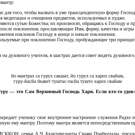
мантр:
для того, чтобы вызвать в уме трансцендентную форму Господа
я медитации и очищения предметов, используемых в пудже.
яются сутью Божества; их произносят, обращаясь к Господу и п
после поклонения, прославляющие Имя, форму, качества и игры 
жения поклонов Господу в конце и начале поклонения.
льзуемые при поклонении Господу, пробуждающие три принципа
а духовного учителя, в шастрах дается совет видеть духовного 
йо мантрах са гурух сакшат, йо гурух са харих свайам,
гуру-йасйа бхавет туштас-тасйа тушто харих свайам
а гуру ― это Сам Верховный Господь Хари. Если кто-то удов
ередает ученику свое внутреннее настроение служения Радхе 
данную ему мантру. Поэтому мантра является непосредственным п
ККОН, семьи А.Ч. Бхактиведанты Свами Прабхупады, предлагае