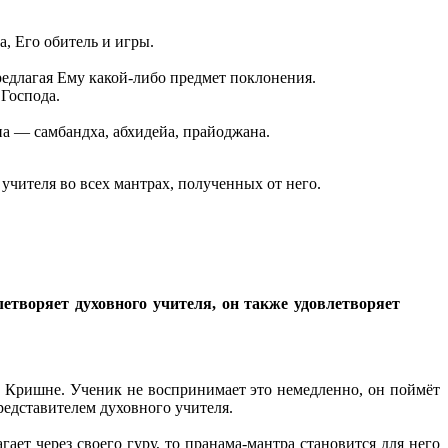
, Его обитель и игры.
редлагая Ему какой-либо предмет поклонения.
Господа.
 ― самбандха, абхидейа, прайоджана.
учителя во всех мантрах, полученных от него.
летворяет духовного учителя, он также удовлетворяет
и Кришне. Ученик не воспринимает это немедленно, он поймёт
редставителем духовного учителя.
т через своего гуру, то пранама-мантра становится для него