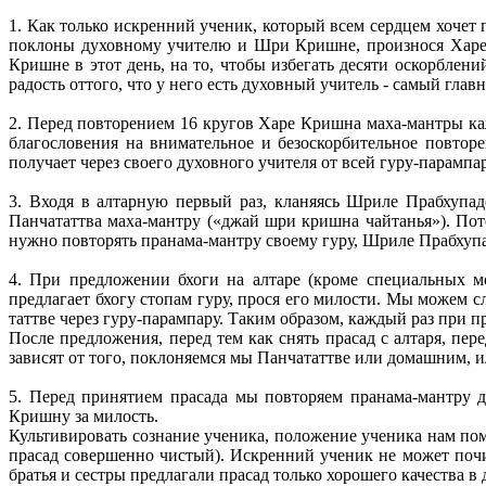
1. Как только искренний ученик, который всем сердцем хочет 
поклоны духовному учителю и Шри Кришне, произнося Харе 
Кришне в этот день, на то, чтобы избегать десяти оскорбл
радость оттого, что у него есть духовный учитель - самый глав
2. Перед повторением 16 кругов Харе Кришна маха-мантры к
благословения на внимательное и безоскорбительное повтор
получает через своего духовного учителя от всей гуру-парампа
3. Входя в алтарную первый раз, кланяясь Шриле Прабхупад
Панчататтва маха-мантру («джай шри кришна чайтанья»). Пото
нужно повторять пранама-мантру своему гуру, Шриле Прабхупа
4. При предложении бхоги на алтаре (кроме специальных м
предлагает бхогу стопам гуру, прося его милости. Мы можем 
таттве через гуру-парампару. Таким образом, каждый раз при 
После предложения, перед тем как снять прасад с алтаря, пе
зависят от того, поклоняемся мы Панчататтве или домашним, 
5. Перед принятием прасада мы повторяем пранама-мантру д
Кришну за милость.
Культивировать сознание ученика, положение ученика нам пом
прасад совершенно чистый). Искренний ученик не может почи
братья и сестры предлагали прасад только хорошего качества 