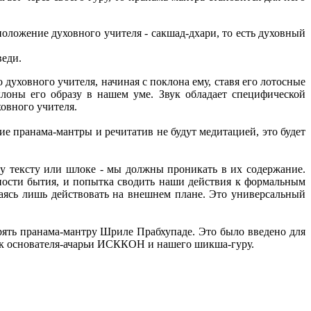
положение духовного учителя - сакшад-дхари, то есть духовный
веди.
духовного учителя, начиная с поклона ему, ставя его лотосные
клоны его образу в нашем уме. Звук обладает специфической
овного учителя.
ие пранама-мантры и речитатив не будут медитацией, это будет
му тексту или шлоке - мы должны проникать в их содержание.
ности бытия, и попытка сводить наши действия к формальным
таясь лишь действовать на внешнем плане. Это универсальный
ять пранама-мантру Шриле Прабхупаде. Это было введено для
как основателя-ачарьи ИСККОН и нашего шикша-гуру.