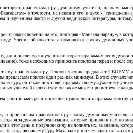
овторяет пранама-мантру духовному учителю, пранама-мантр
Бхагаватам» в точности, не исказив его, в духе - "тринад-апи
ием и изучением шастр и другой ведической литературы, потом
просит благословения на это, повторяя «Мангала-чарану», в кот
осподу. Ученик обращается за помощью к своему духовному уч
и-пуджи и после пуджи ученик повторяет пранама-мантру духовн
кивание), тоже необходимо приносить поклоны перед и после сл
яет ему пранама-мантру. Поклон ученик предлагает СВОЕМУ ду
 предлагаем поклон один раз, как минимум. В этих случаях чит
дикша-гуру, он также повторяет пранаму своему духовному учит
овных учителей своего гуру, он также может при встрече с каж
 гайатри-мантры и после нее нужно читать пранама-мантру с
еву и произносим пранама-мантру своему духовному учителю, п
агодаря за духовные реализации, которые пришли к нам по мило
ли в этот день и получили силу выполнять их, за знание, которо
ас, благодаря нашему Гуру Махараджу, и о чем знает только сам 