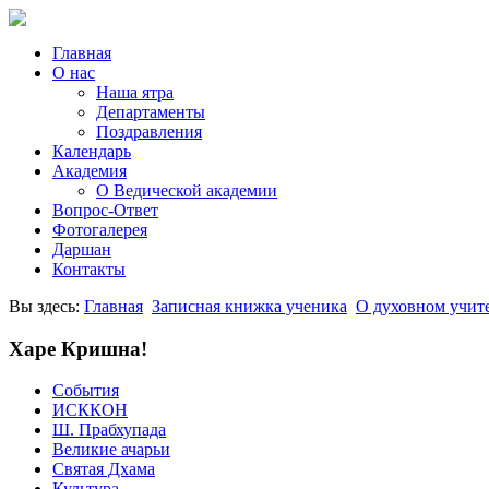
Главная
О нас
Наша ятра
Департаменты
Поздравления
Календарь
Академия
О Ведической академии
Вопрос-Ответ
Фотогалерея
Даршан
Контакты
Вы здесь:
Главная
Записная книжка ученика
О духовном учит
Харе Кришна!
События
ИСККОН
Ш. Прабхупада
Великие ачарьи
Святая Дхама
Культура