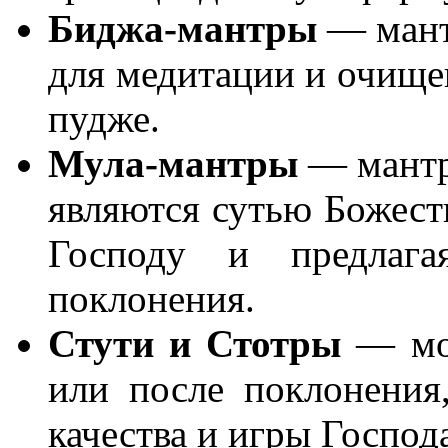
Биджа-мантры
― мант
для медитации и очище
пудже.
Мула-мантры
― мантр
являются сутью Божеств
Господу и предлага
поклонения.
Стути и Стотры
― мол
или после поклонения
качества и игры Господ