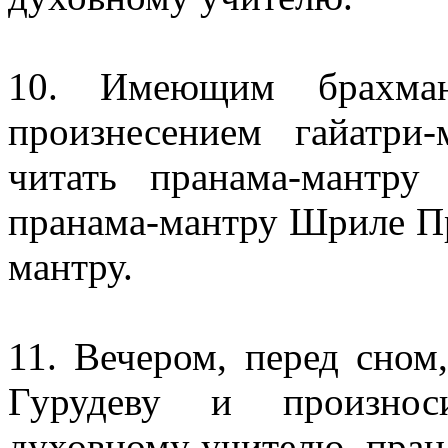
10. Имеющим брахман
произнесением гайатр
читать пранама-мантру
пранама-мантру Шриле Пр
мантру.
11. Вечером, перед сно
Гурудеву и произнос
духовному учителю, пра