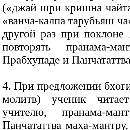
(«джай шри кришна чайта
«ванча-калпа тарубьяш ча
другой раз при поклоне 
повторять пранама-м
Прабхупаде и Панчататтва
4. При предложении бхоги
молитв) ученик читае
учителю, пранама-ма
Панчататтва маха-мантру,