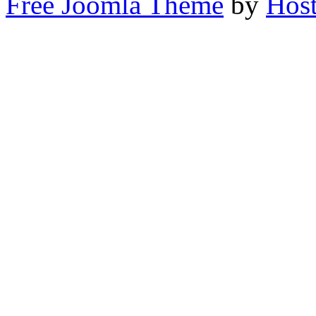
Free Joomla Theme
by
Host