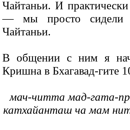
Чайтаньи. И практически 
— мы просто сидели 
Чайтаньи.
В общении с ним я нач
Кришна в Бхагавад-гите 1
мач-читта мад-гата-пр
катхайанташ ча мам ни