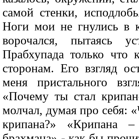
самой стенки, исподлобь
Ноги мои не гнулись в к
ворочался, пытаясь у
Прабхупада только что 
сторонам. Его взгляд ос
меня пристального взгл
«
Почему ты стал крипан
молчал, думая про себя:
«
крипана?
»
«
Крипана –
брахмана
»
- как бы прочи