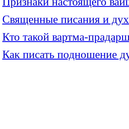
Признаки настоящего вай
Священные писания и дух
Кто такой вартма-прадарш
Как писать подношение д
Настоящий гуру. знать Абсолютную Истину,
предсказывать будущее. Шрила Прабхупада. 
гуру. Признаки настоящего вайшнава. вартм
гуру. знать Абсолютную Истину, путь
предсказывать будущее. Шрила Прабхупада. 
гуру. Признаки настоящего вайшнава. вартма-