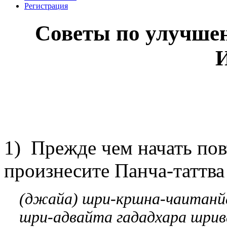
Регистрация
Советы по улучше
1) Прежде чем начать пов
произнесите Панча-таттв
(джайа) шри-кршна-чаитанй
шри-адвайта гададхара шрив