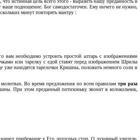
что истинная цель всего этого - выразить нашу преданность и
т ваше подношение. Бог самодостаточен. Ему ничего не нужно,
скольких минут повторять мантру :
го вам необходимо устроить простой алтарь с изображениями
чками или тарелку с едой ставят перед изображением Шрилы
 где уже находятся тарелочки Кришны, положить немного соли и
 молитвах. Во время предложения по всем правилам
три раза
ришны. При этом преданный потихоньку звонит в колокольчик,
нашел прибежище у Его лотосных стоп. О духовный учитель,