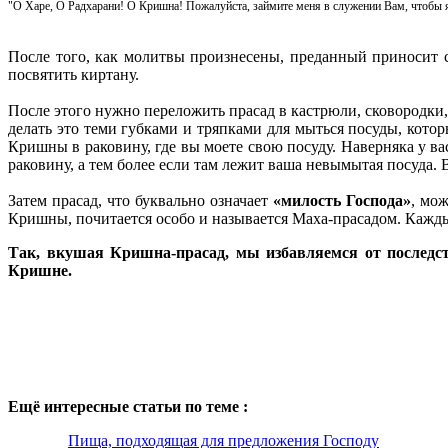
"О Харе, О Радхарани! О Кришна!
Пожалуйста, займите меня в служении Вам, чтобы я
После того, как молитвы произнесены, преданный приносит с
посвятить киртану.
После этого нужно переложить прасад в кастрюли, сковородки,
делать это теми губками и тряпками для мыться посуды, кото
Кришны в раковину, где вы моете свою посуду. Наверняка у вас
раковину, а тем более если там лежит ваша невымытая посуда.
Затем прасад, что буквально означает
«милость Господа»
, мож
Кришны, почитается особо и называется Маха-прасадом. Каждый
Так, вкушая Кришна-прасад, мы избавляемся от последс
Кришне.
Ещё интересные статьи по теме :
Пища, подходящая для предложения Господу