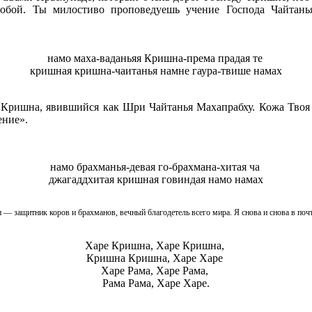
тобой. Ты милостиво проповедуешь учение Господа Чайтан
намо маха-ваданьяя Кришна-према прадая те
кришная кришна-чаитанья намне гаура-твише намах
 Кришна, явившийся как Шри Чайтанья Махапрабху. Кожа Твоя 
ение».
намо брахманья-девая го-брахмана-хитая ча
джагаддхитая кришная говиндая намо намах
 — защитник коров и брахманов, вечный благодетель всего мира.
Я снова и снова в по
Харе Кришна, Харе Кришна,
Кришна Кришна, Харе Харе
Харе Рама, Харе Рама,
Рама Рама, Харе Харе.