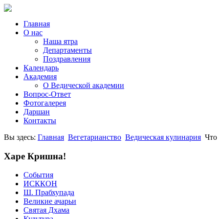
Главная
О нас
Наша ятра
Департаменты
Поздравления
Календарь
Академия
О Ведической академии
Вопрос-Ответ
Фотогалерея
Даршан
Контакты
Вы здесь:
Главная
Вегетарианство
Ведическая кулинария
Что
Харе Кришна!
События
ИСККОН
Ш. Прабхупада
Великие ачарьи
Святая Дхама
Культура