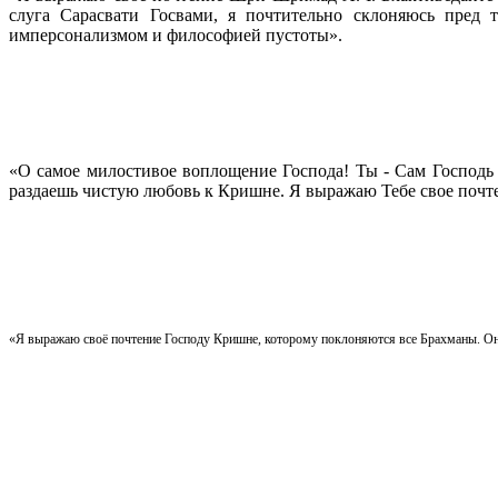
слуга Сарасвати Госвами, я почтительно склоняюсь пред 
имперсонализмом и философией пустоты».
«О самое милостивое воплощение Господа! Ты - Сам Господь
раздаешь чистую любовь к Кришне. Я выражаю Тебе свое почт
«Я выражаю своё почтение Господу Кришне, которому поклоняются все Брахманы.
Он