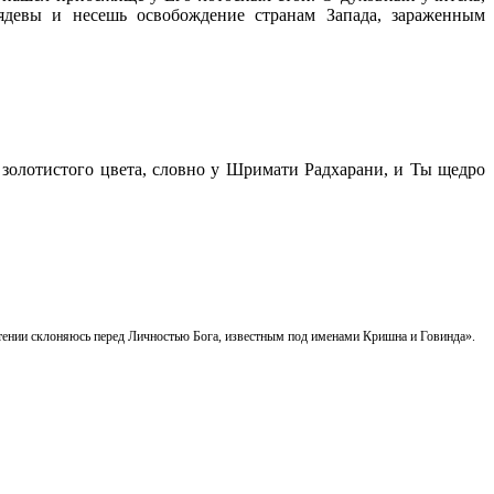
ьядевы и несешь освобождение странам Запада, зараженным
золотистого цвета, словно у Шримати Радхарани, и Ты щедро
чтении склоняюсь перед Личностью Бога, известным под именами Кришна и Говинда».