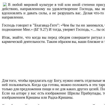
В любой мировой культуре в той или иной степени прису
действию, направленному на удовлетворение Господа, мы мо
вдохновлять и давать силы, а не разрушать вас. Делая что-т
направлении.
Господь говорит в "Бхагавад-Гите": «Чем бы ты ни занимался,
подношение Мне.» (БГ 9.27) И тогда, уверяет Господь, «…ты ос
Итак, знайте, что когда вы перед обедом совершаете ритуал
кармической деятельности. Таким образом вы, ваши близкие и 
Для того, чтобы предлагать еду Богу, нужно иметь отдельные 
ней пользоваться. Когда еда готова, можно положить в эти та
только для предложения пищи и не для каких других целей. П
Если на алтаре у вас есть изображение Шрилы Прабхупады, то
изображением Кришны или Радха-Кришны.