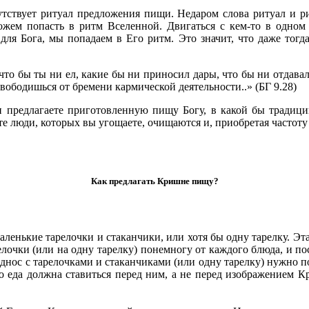
тствует ритуал предложения пищи. Недаром слова ритуал и ри
жем попасть в ритм Вселенной. Двигаться с кем-то в одном р
о для Бога, мы попадаем в Его ритм. Это значит, что даже тог
 что бы ты ни ел, какие бы ни приносил дары, что бы ни отдавал
вободишься от бремени кармической деятельности..» (БГ 9.28)
 и предлагаете приготовленную пищу Богу, в какой бы традиц
те люди, которых вы угощаете, очищаются и, приобретая частоту
Как предлагать Кришне пищу?
маленькие тарелочки и стаканчики, или хотя бы одну тарелку. Эт
релочки (или на одну тарелку) понемногу от каждого блюда, и п
однос с тарелочками и стаканчиками (или одну тарелку) нужно 
 еда должна ставиться перед ним, а не перед изображением Кр