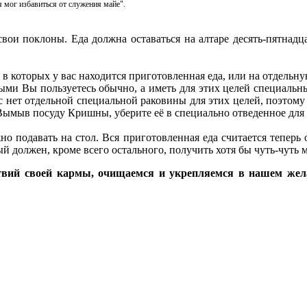
 мог избавиться от служения майе".
вои поклоны. Еда должна оставаться на алтаре десять-пятнадц
 в которых у вас находится приготовленная еда, или на отдель
рыми Вы пользуетесь обычно, а иметь для этих целей специальны
 нет отдельной специальной раковины для этих целей, поэтому п
 Вымыв посуду Кришны, уберите её в специально отведенное для 
но подавать на стол. Вся приготовленная еда считается теперь 
 должен, кроме всего остального, получить хотя бы чуть-чуть м
твий своей кармы, очищаемся и укрепляемся в нашем же