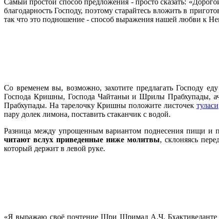
Самый простой способ предложения - просто сказать: «Дорого
благодарность Господу, поэтому старайтесь вложить в пригот
так что это подношение - способ выражения нашей любви к Не
Со временем вы, возможно, захотите предлагать Господу ед
Господа Кришны, Господа Чайтаньи и Шрилы Прабхупады, ач
Прабхупады. На тарелочку Кришны положите листочек
туласи
пару долек лимона, поставить стаканчик с водой.
Разница между упрощенным вариантом поднесения пищи и п
читают вслух приведенные ниже молитвы
, склоняясь пер
который держит в левой руке.
«Я выражаю своё почтение Шри Шримад А.Ч. Бхактиведанте 