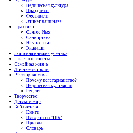
Ведическая культура
Праздники
Фестивали
Этикет вайшнава
Практика
Святое Имя
Санкиртана
Нама-хатта
Экадаши
Записная книжка ученика
Полезные советы
Семейная жизнь
Личные истории
Вегетарианство
Почему вегетарианство?
Ведическая кулинария
Рецепты
Творчество
Детский мир
Библиотека
Книги
Истории из "ШБ"
Притчи
Словарь