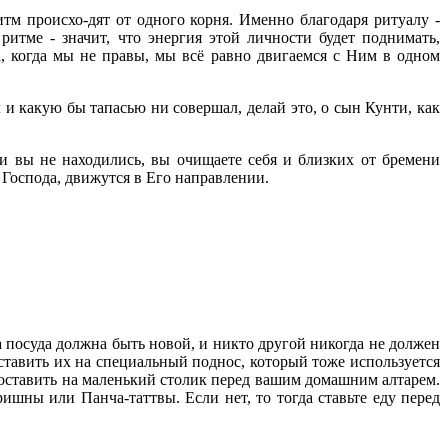
тм происхо-дят от одного корня. Именно благодаря ритуалу -
итме - значит, что энергия этой личности будет поднимать,
да, когда мы не правы, мы всё равно двигаемся с Ним в одном
 и какую бы тапасью ни совершал, делай это, о сын Кунти, как
ии вы не находились, вы очищаете себя и близких от бремени
 Господа, движутся в Его направлении.
а посуда должна быть новой, и никто другой никогда не должен
оставить их на специальный поднос, который тоже используется
поставить на маленький столик перед вашим домашним алтарем.
ишны или Панча-таттвы. Если нет, то тогда ставьте еду перед