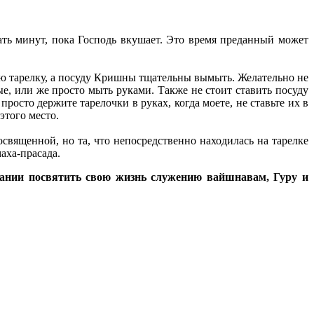
ать минут, пока Господь вкушает. Это время преданный может
ную тарелку, а посуду Кришны тщательны вымыть. Желательно не
е, или же просто мыть руками. Также не стоит ставить посуду
росто держите тарелочки в руках, когда моете, не ставьте их в
этого место.
освященной, но та, что непосредственно находилась на тарелке
аха-прасада.
лании посвятить свою жизнь служению вайшнавам, Гуру и