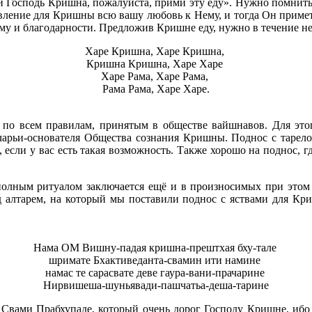
й Господь Кришна, пожалуйста, прими эту еду». Нужно помнить, 
овление для Кришны всю вашу любовь к Нему, и тогда Он приме
му и благодарности. Предложив Кришне еду, нужно в течение не
Харе Кришна, Харе Кришна,
Кришна Кришна, Харе Харе
Харе Рама, Харе Рама,
Рама Рама, Харе Харе.
у по всем правилам, принятым в обществе вайшнавов. Для это
арьи-основателя Общества сознания Кришны. Поднос с тарело
, если у вас есть такая возможность. Также хорошо на поднос,
олным ритуалом заключается ещё и в произносимых при этом
ед алтарем, на который мы поставили поднос с яствами для К
Нама ОМ Вишну-падая кришна-прештхая бху-тале
шримате Бхактиведанта-свамин ити намине
намас те сарасвате деве гаура-вани-прачарине
Нирвишеша-шуньявади-пашчатьа-деша-тарине
Свами Прабхупаде, который очень дорог Господу Кришне, ибо 