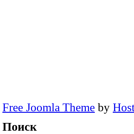
вайшнавов вайшнавски
самодеятельность, пр
спектакли вайшнавов
вайшнавская самодеятел
Кришны, спектакли вайш
вайшнавская самодеятел
Кришны, спектакли вайш
Free Joomla Theme
by
Host
Поиск