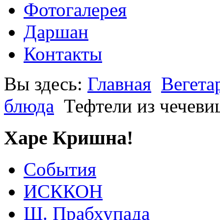
Фотогалерея
Даршан
Контакты
Вы здесь:
Главная
Вегета
блюда
Тефтели из чечеви
Харе Кришна!
События
ИСККОН
Ш. Прабхупада