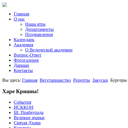
Главная
О нас
Наша ятра
Департаменты
Поздравления
Календарь
Академия
О Ведической академии
Вопрос-Ответ
Фотогалерея
Даршан
Контакты
Вы здесь:
Главная
Вегетарианство
Рецепты
Закуски
Бургеры 
Харе Кришна!
События
ИСККОН
Ш. Прабхупада
Великие ачарьи
Святая Дхама
Культура