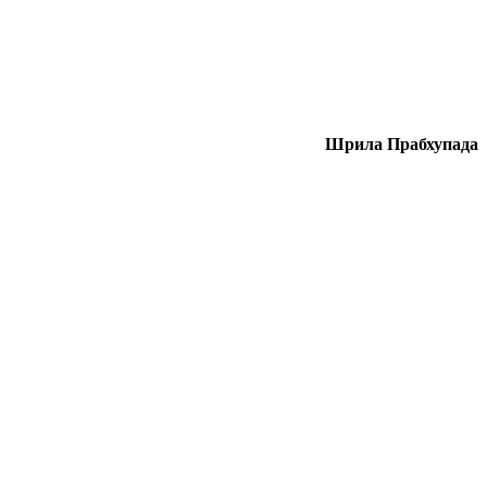
Шрила Прабхупада