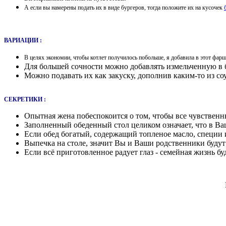
А если вы намерены подать их в виде бургеров, тогда положите их на кусочек
ВАРИАЦИИ :
В целях экономии, чтобы котлет получилось побольше, я добавила в этот фарш
Для большей сочности можно добавлять измельченную в б
Можно подавать их как закуску, дополнив каким-то из с
СЕКРЕТИКИ :
Опытная жена побеспокоится о том, чтобы все чувственны
Заполненный обеденный стол целиком означает, что в Ва
Если обед богатый, содержащий топленое масло, специи 
Выпечка на столе, значит Вы и Ваши родственники будут
Если всё приготовленное радует глаз - семейная жизнь б