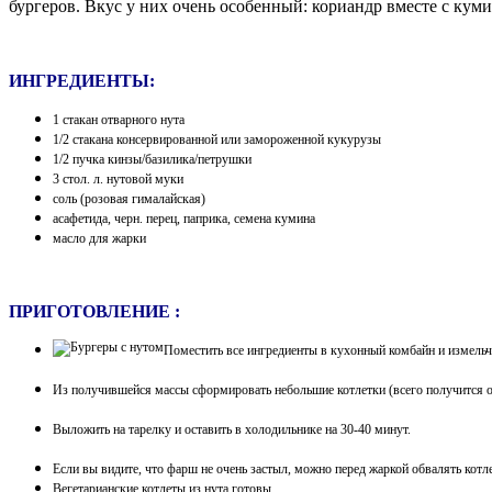
бургеров.
Вкус у них очень особенный: кориандр вместе с куми
ИНГРЕДИЕНТЫ:
1 стакан отварного нута
1/2 стакана консервированной или замороженной кукурузы
1/2 пучка кинзы/базилика/петрушки
3 стол. л. нутовой муки
соль (розовая гималайская)
асафетида,
черн. перец, паприка, семена кумина
масло для жарки
ПРИГОТОВЛЕНИЕ :
Поместить все ингредиенты в кухонный комбайн и измельч
Из получившейся массы сформировать небольшие котлетки (всего получится о
Выложить на тарелку и оставить в холодильнике на 30-40 минут.
Если вы видите, что фарш не очень застыл, можно перед жаркой обвалять котл
Вегетарианские котлеты из нута готовы.