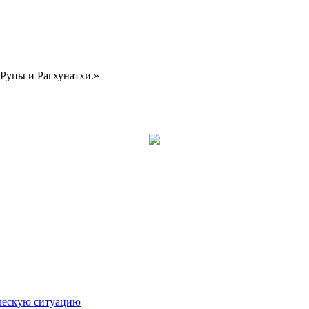
Рупы и Рагхунатхи.»
ическую ситуацию