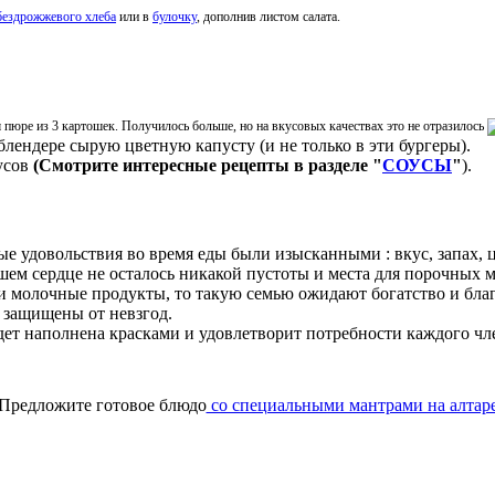
бездрожжевого хлеба
или в
булочку
, дополнив листом салата.
 пюре из 3 картошек. Получилось больше, но на вкусовых качествах это не отразилось
лендере сырую цветную капусту (и не только в эти бургеры).
оусов
(Смотрите интересные рецепты в разделе "
СОУСЫ
"
).
е удовольствия во время еды были изысканными : вкус, запах, цв
шем сердце не осталось никакой пустоты и места для порочных 
и молочные продукты, то такую семью ожидают богатство и бла
 защищены от невзгод.
удет наполнена красками и удовлетворит потребности каждого чл
Предложите готовое блюдо
со специальными мантрами на алтар