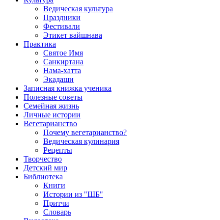
Ведическая культура
Праздники
Фестивали
Этикет вайшнава
Практика
Святое Имя
Санкиртана
Нама-хатта
Экадаши
Записная книжка ученика
Полезные советы
Семейная жизнь
Личные истории
Вегетарианство
Почему вегетарианство?
Ведическая кулинария
Рецепты
Творчество
Детский мир
Библиотека
Книги
Истории из "ШБ"
Притчи
Словарь