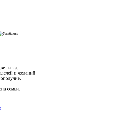
ет и т.д.
мыслей и желаний.
гополучие.
ена семьи.
е