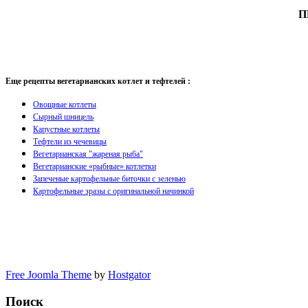
П
Еще рецепты вегетарианских котлет и тефтелей :
Овощные котлеты
Сырный шницель
Капустные котлеты
Тефтели из чечевицы
Вегетарианская "жареная рыба"
Вегетарианские «рыбные» котлетки
Запеченые картофельные биточки с зеленью
Картофельные зразы с оригинальной начинкой
Free Joomla Theme
by
Hostgator
Поиск