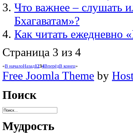
Что важнее – слушать 
Бхагаватам»?
Как читать ежедневно 
Страница 3 из 4
«
В начало
Назад
1
2
3
4
Вперёд
В конец
»
Free Joomla Theme
by
Host
Поиск
Мудрость