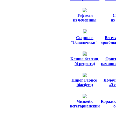
Тефтели
С
из чечевицы
из
Cырные
Вегет
"Гопальчики"
«рыбны
Блины без яиц
Ориг
(4 рецепта)
начинки
Пирог Гарисе
Яблоч
(басбуса)
«3 
Чизкейк
Коржик
вегетарианский
б